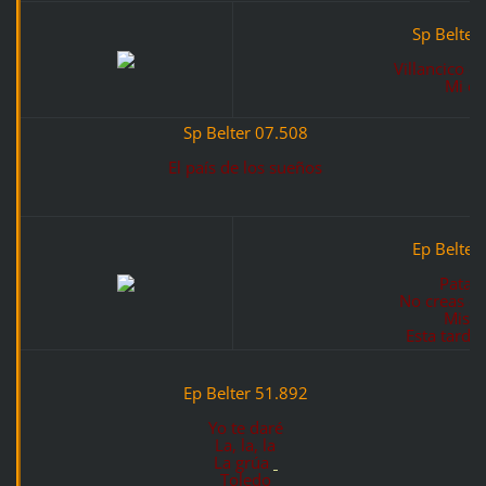
Sp Belter
Villancico de
Mi ca
Sp Belter 07.508
El país de los sueños
Ep Belter
Pata 
No creas qu
Mis o
Esta tarde 
Ep Belter 51.892
Yo te daré
La, la, la
La grúa
Toledo