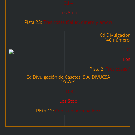
Cd 4
Los Stop
Pista 23:
Tres cosas (Salud, dinero y amor)
Cd Divulgación de
"40 número 1 
CD 
Los S
Pista 2:
Tres cosas (Sa
Cd Divulgación de Casetes, S.A. DIVUCSA
"Ye-Ye"
CD 3
Los Stop
Pista 13:
Con su blanca palidez