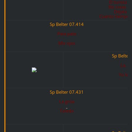
El turista 
No creas qu
Déjala se
Cuanto tiempo 
Sp Belter 07.414
Pata pata
Mis ojos
Sp Belter
La, la
Yo te 
Sp Belter 07.431
La grúa
Toledo