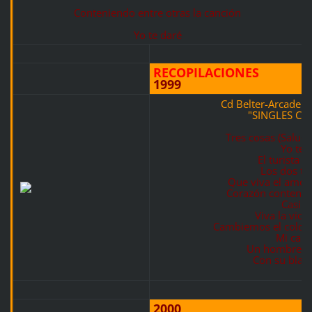
Conteniendo entre otras la canción
Yo te daré
RECOPILACIONES
1999
Cd Belter-Arcade 
"SINGLES CO
Tres cosas (Salud,
Yo te 
El turista 
Los dos tan
Que viva el amor
Corazón contento
Casi 
Viva la vida 
Cambiemos el color de
Mi car
Un hombre y
Con su blan
2000