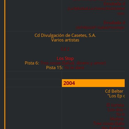
Ensalada de
(La felicidad,La chevecha,Estreméce
cocodr
Ensalada de
(Achilipú,Mª Isabel,Porompom
Cd Divulgación de Casetes, S.A.
Varios artistas
Cd 2
Los Stop
Pista 6:
Tres cosas (Salud, dinero y amor)
Pista 15:
Yo te daré
2004
Cd Belter D
"Los Ep ori
El turista 
Los dos tan
Yo te 
Molino al
Tres cosas (Salud,
No duermas e