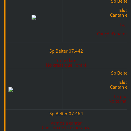
Sp Belter
Els S
Cantan en
La, la
Cançó d'enamorat
Sp Belter 07.442
Yo te daré
No creas que lloraré
Sp Belter
Els S
Cantan en
La pluja
No tornaré 
Sp Belter 07.464
Vamos a cantar
Canción de la esperanza