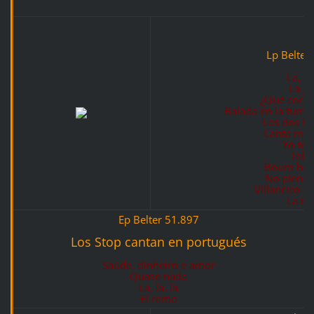
Lp Belter
La, la
La g
¿Qué coraz
Balada en la tumb
Los dos tan
Canta muc
Yo te 
Tole
Boum ba
No piense
Villancico de
La m
Ep Belter 51.897
Los Stop cantan en portugués
Saúde, dinheiro e amor
Quase nada
La, la, la
El remo