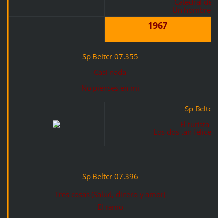
Catedral de 
Un hombre y
1967
Sp Belter 07.355
Casi nada
No pienses en mi
Sp Belter
El turista 
Los dos tan felices
Sp Belter 07.396
Tres cosas (Salud, dinero y amor)
El remo