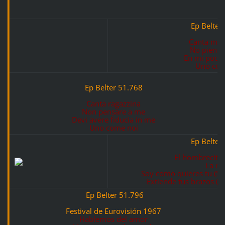
Ep Belter
Canta muc
No piense
En mi podrá
Uno com
Ep Belter 51.768
Canta ragazzina
Non pensare a me
Devi avere fiducia in me
Uno come noi
Ep Belter
El hombrecito 
La m
Soy como quieres tu (S
Extiende tus brazos (Rea
Ep Belter 51.796
Festival de Eurovisión 1967
Hablemos del amor