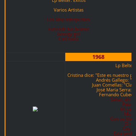
Varios Artistas
Los Stop interpretan:
Extiende tus brazos
Georgy girl
Casi nada
1968
Lp Belter
Cristina dice: "Este es nuestro p
Andrés Gallego: "S
Juan Comellas: "Claro
José María Serra: 
Fernando Cubedo:
Salud, dine
Pata, 
Mi car
Mis o
Con su blan
El r
Casi 
Esta tarde 