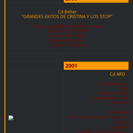
Cd Belter
"GRANDES EXITOS DE CRISTINA Y LOS STOP"
Tres cosas (Salud, dinero y amor)
El turista 1.999.999
Los dos tan felices
Que viva el amor
Corazón contento
....
2001
Cd ARD AC
Tres cosas (Salud,
Yo te 
Corazón contento
Cambiemos el color de
Amarillo (C
Ensalada de
(Tres cosas, Yo te daré, Tengo el co
del cielo, 
Ensalada de
(Eva María, La fiesta de Blas,Fla