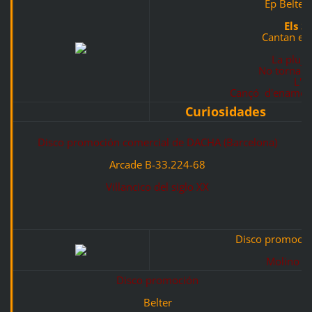
Ep Belter
Els S
Cantan en
La pluja
No tornaré 
L'av
Cançó d'enamorat
Curiosidades
Disco promoción comercial de DACHA (Barcelona)
Arcade B-33.224-68
Villancico del siglo XX
Disco promocio
Molino al
Disco promoción
Belter