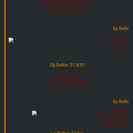
Marionetas en la cuerda
Qué corazón será
Boum bada boum
Ep Belter
El turista 
Déjala se
Los dos tan
Georgy 
Ep Belter 51.835
Casi nada
Mi caravana
Con su blanca palidez
Ep Belter
Molino al
Salud, dinero y a
No duermas e
Cuanto tiempo 
Lp Belter: Exitos