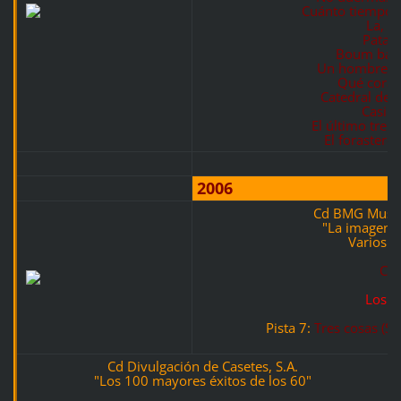
Cuánto tiempo 
La, la
Pata 
Boum bad
Un hombre y
Qué coraz
Catedral de 
Casi 
El último tren 
El forastero
2006
Cd BMG Music 
"La imagen d
Varios ar
Cd
Los S
Pista 7:
Tres cosas (Sa
Cd Divulgación de Casetes, S.A.
"Los 100 mayores éxitos de los 60"